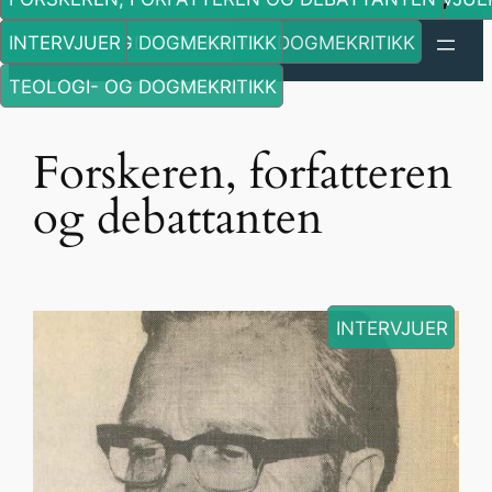
Skip
KRITISKE VURDERINGER
KRITISKE VURDERINGER
INTERVJUER
TEOLOGI- OG DOGMEKRITIKK
MINNEORD
MINNEORD
INTERVJUER
INTERVJUER
INTERVJUER
, 
TEOLOGI- OG DOGMEKRITIKK
, 
Edwien-arkivet: edwien.no
to
content
TEOLOGI- OG DOGMEKRITIKK
Forskeren, forfatteren
og debattanten
INTERVJUER