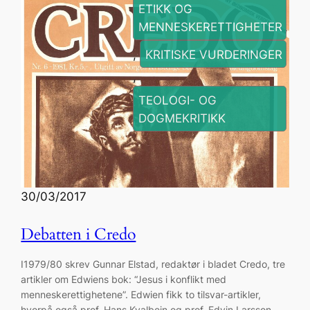
ETIKK OG
MENNESKERETTIGHETER
, 
KRITISKE VURDERINGER
, 
TEOLOGI- OG
DOGMEKRITIKK
30/03/2017
Debatten i Credo
I1979/80 skrev Gunnar Elstad, redaktør i bladet Credo, tre
artikler om Edwiens bok: “Jesus i konflikt med
menneskerettighetene”. Edwien fikk to tilsvar-artikler,
hvorpå også prof. Hans Kvalbein og prof. Edvin Larsson