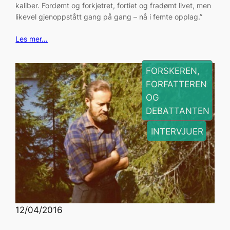
kaliber. Fordømt og forkjetret, fortiet og fradømt livet, men
likevel gjenoppstått gang på gang – nå i femte opplag.”
Les mer…
FORSKEREN,
FORFATTEREN
OG
DEBATTANTEN
, 
INTERVJUER
12/04/2016