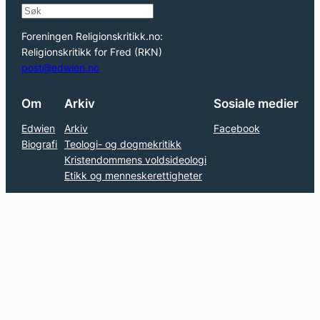
S
e
Foreningen Religionskritikk.no:
a
Religionskritikk for Fred (RKN)
r
post@edwien.no
c
Om
Arkiv
Sosiale medier
h
Edwien
Arkiv
Facebook
Biografi
Teologi- og dogmekritikk
Kristendommens voldsideologi
Etikk og menneskerettigheter