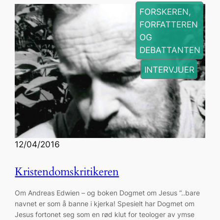
FORSKEREN,
FORFATTEREN
OG
DEBATTANTEN
, 
INTERVJUER
12/04/2016
Kristendomskritikeren
Om Andreas Edwien – og boken Dogmet om Jesus “..bare
navnet er som å banne i kjerka! Spesielt har Dogmet om
Jesus fortonet seg som en rød klut for teologer av ymse