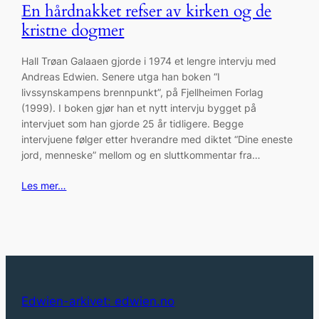
En hårdnakket refser av kirken og de
kristne dogmer
Hall Trøan Galaaen gjorde i 1974 et lengre intervju med
Andreas Edwien. Senere utga han boken “I
livssynskampens brennpunkt”, på Fjellheimen Forlag
(1999). I boken gjør han et nytt intervju bygget på
intervjuet som han gjorde 25 år tidligere. Begge
intervjuene følger etter hverandre med diktet “Dine eneste
jord, menneske” mellom og en sluttkommentar fra…
Les mer…
Edwien-arkivet: edwien.no