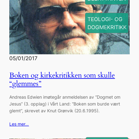
, 
TEOLOGI- OG
DOGMEKRITIKK
05/01/2017
Boken og kirkekritikken som skulle
“glemmes”
Andreas Edwien imøtegår anmeldelsen av “Dogmet om
Jesus” (3. opplag) i Vårt Land: “Boken som burde vært
glemt”, skrevet av Knut Grønvik (20.6.1995).
Les mer…