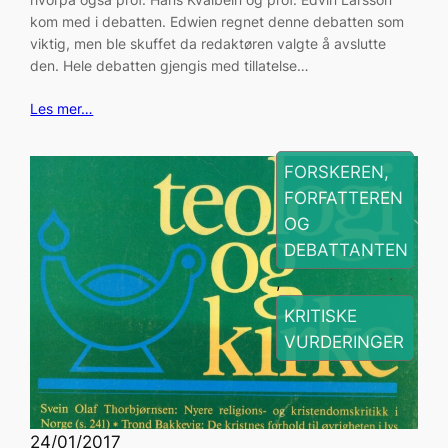
kom med i debatten. Edwien regnet denne debatten som
viktig, men ble skuffet da redaktøren valgte å avslutte
den. Hele debatten gjengis med tillatelse…
Les mer…
FORSKEREN,
FORFATTEREN
OG
DEBATTANTEN
, 
KRITISKE
VURDERINGER
24/01/2017