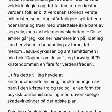
voldsideologien og det faktum at den kristne
verdens folk er blitt verdenshistoriens verste
militarister, som i dag står farligere splittet enn
noensinne og truer med utslettelse ikke bare av
seg selv, men av hele menneskeheten. – Disse
emner går jeg ikke her nærmere inn på, idet jeg
kan henvise min behandling av forholdet
mellom Jesus-dyrkelsen og antisemittismen i
min bok ”Dogmet om Jesus” , og forøvrig til “Er
kristendommen en fare for verdensfreden”.
Ut fra dette vil jeg hevde at
kristendomsundervisning, indoktrineringen av
barn i den kristne tro og teologi, er en form for
psykisk barnemishandling med uoverskuelige
skadevirkninger på det etiske plan.
Som jeg påpekte gjelder generelt at barnet har