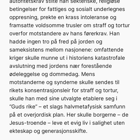
autoritetskrav stilte han sekteriske, religiøse
betingelser for fattiges og sosialt underlegnes
oppresning, prekte en krass intoleranse og
framsatte voldsomme trusler om straff og tortur
overfor motstandere av hans førerkrav. Han
hadde ingen tro på fred på jorden og
sameksistens mellom nasjonene: omfattende
kriger skulle munne ut i historiens katastrofale
avslutning med jordens nær forestående
ødeleggelse og dommedag. Mens
motstanderne og synderne skulle sendes til
rikets konsentrasjonsleir for straff og tortur,
skulle han med sine utvalgte etablere seg i
“Guds rike” – et slags halvmetafysisk samfunn
på et overjordisk plan. Her skulle borgerne – de
Jesus-troende – leve et evig liv i salighet uten
ekteskap og generasjonsskifte.