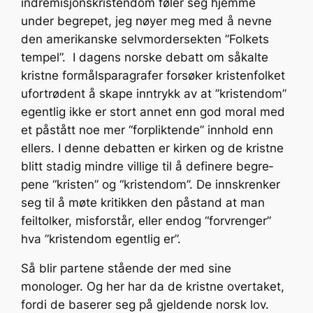
indremisjonskristendom føler seg hjemme
under begrepet, jeg nøyer meg med å nevne
den amerikanske selvmordersekten ”Folkets
tempel”. I dagens norske debatt om såkalte
kristne formålsparagrafer forsøker kristenfolket
ufortrødent å skape inntrykk av at ”kristendom”
egentlig ikke er stort annet enn god moral med
et påstått noe mer “forpliktende” innhold enn
ellers. I denne debatten er kirken og de kristne
blitt stadig mindre villige til å definere begre­
pene “kristen” og “kristendom”. De innskrenker
seg til å møte kritikken den påstand at man
feiltolker, misforstår, eller endog “forvrenger”
hva ”kristendom egentlig er”.
Så blir partene stående der med sine
monologer. Og her har da de kristne overtaket,
fordi de baserer seg på gjeldende norsk lov.