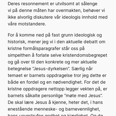
Deres resonnement er utvilsomt at sålenge
vi på denne måten har overmakten, behøver vi
ikke alvorlig diskutere vår ideologis innhold med
våre motstandere.
For å komme ned på fast grunn ideologisk og
historisk, mener jeg vi i den aktuelle debatt om
kristne formålsparagrafer står oss på
simpelthen å forlate selve kristendomsbegrepet
og gå over til den konkrete og mer aktuelle
betegnelse “Jesus-dyrkelsen”. Særlig når
temaet er barnets oppdragelse tror jeg dette er
både en fordel og en nødvendighet. For det de
kristne oppdragere nettopp legger vekten på, er
barnets såkalte personlige “møte med Jesus”.
De skal lære Jesus å kjenne, heter det, i hans
enestående menneske- og barnevennlighet,
hans uovertrufne godhet og kjærlighet. Og de