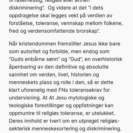
til rasemessig, religiøs eller annen
diskriminering”. Og videre at det “i dets
oppdragelse skal legges vekt på verdien av
forståelse, toleranse, vennskap mellom folkene,
fred og verdensomfattende brorskap”.
Når kristendommen fremstiller Jesus ikke bare
som autoritet og forbilde, men endog som
“Guds enbårne sønn” og ”Gud”, en overhistorisk
åpenbaring av den definitive og absolutte
sannhet om verden, livet, historien og
menneskets plass og rolle i den, så er dette
klart uforenelig med FNs toleransekrav for
undervisning. At At Jesu mytologiske og
teologiske forestillinger og oppfatninger kan
oppmuntre til religiøs toleranse, er utelukket.
Deres innhold er tvert om en utpreget religiøs-
sekterisk menneskesortering og diskriminering.