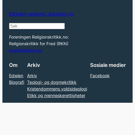
Edwien-arkivet: edwien.no
S
e
Foreningen Religionskritikk.no:
a
Religionskritikk for Fred (RKN)
r
post@edwien.no
c
Om
Arkiv
Sosiale medier
h
Edwien
Arkiv
Facebook
Biografi
Teologi- og dogmekritikk
Kristendommens voldsideologi
Etikk og menneskerettigheter