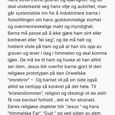
skal underkaste seg hans vilje og autoritet, man
går systematisk inn for å indoktrinere barna i
forestillingen om hans guddommelige storhet
og overmenneskelige makt og myndighet.
Barna må passe på å ikke gjøre ham sint eller
bedrøvet eller ”lei seg”, og de må helt og
holdent stole på ham og på at han sto opp av
graven og lever i dag i himmelen og skal komme
igjen. De må be til ham og huske at han alltid
ser dem. Jesus blir overfor barna gjort til den
religiøse prototypen på den Orwellske
”storebror” – Og barnet vil på sin side også
alltid se nettopp så konkret på det hele. Til
”kristendommen”, religion og ideologi vil de aldri
få noe bevisst forhold , det er for abstrakt.
Deres religiøse objekter blir “Jesus ” og hans
“himmelske Far”, “Gud ” og ved siden av dem