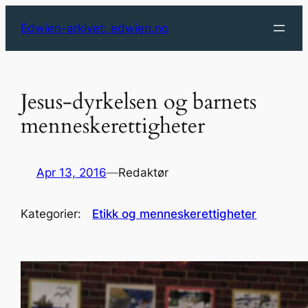
Skip
Edwien-arkivet: edwien.no
to
content
Jesus-dyrkelsen og barnets
menneskerettigheter
Apr 13, 2016
—
Redaktør
Kategorier:
Etikk og menneskerettigheter