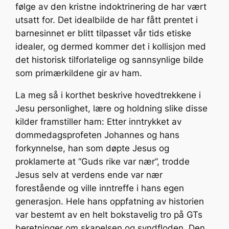
følge av den kristne indoktrinering de har vært
utsatt for. Det idealbilde de har fått prentet i
barnesinnet er blitt tilpasset vår tids etiske
idealer, og dermed kommer det i kollisjon med
det historisk tilforlatelige og sannsynlige bilde
som primærkildene gir av ham.
La meg så i korthet beskrive hovedtrekkene i
Jesu personlighet, lære og holdning slike disse
kilder framstiller ham: Etter inntrykket av
dommedagsprofeten Johannes og hans
forkynnelse, han som døpte Jesus og
proklamerte at “Guds rike var nær”, trodde
Jesus selv at verdens ende var nær
forestående og ville inntreffe i hans egen
generasjon. Hele hans oppfatning av historien
var bestemt av en helt bokstavelig tro på GTs
beretninger om skapelsen og syndfloden. Den