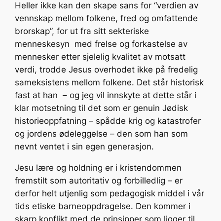
Heller ikke kan den skape sans for “verdien av
vennskap mellom folkene, fred og omfattende
brorskap”, for ut fra sitt sekteriske
menneskesyn med frelse og forkastelse av
mennesker etter sjelelig kvalitet av motsatt
verdi, trodde Jesus overhodet ikke på fredelig
sameksistens mellom folkene. Det står historisk
fast at han – og jeg vil innskyte at dette står i
klar motsetning til det som er genuin Jødisk
historieoppfatning – spådde krig og katastrofer
og jordens ødeleggelse – den som han som
nevnt ventet i sin egen generasjon.
Jesu lære og holdning er i kristendommen
fremstilt som autoritativ og forbilledlig – er
derfor helt utjenlig som pedagogisk middel i vår
tids etiske barneoppdragelse. Den kommer i
skarp konflikt med de prinsipper som ligger til