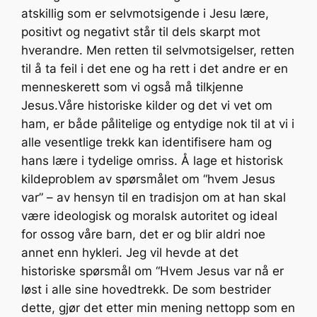
atskillig som er selvmotsigende i Jesu lære,
positivt og negativt står til dels skarpt mot
hverandre. Men retten til selvmotsigelser, retten
til å ta feil i det ene og ha rett i det andre er en
menneskerett som vi også må tilkjenne
Jesus.Våre historiske kilder og det vi vet om
ham, er både pålitelige og entydige nok til at vi i
alle vesentlige trekk kan identifisere ham og
hans lære i tydelige omriss. Å lage et historisk
kildeproblem av spørsmålet om “hvem Jesus
var” – av hensyn til en tradisjon om at han skal
være ideologisk og moralsk autoritet og ideal
for oss
og våre barn, det er og blir aldri noe
annet enn hykleri. Jeg vil hevde at det
historiske spørsmål om “Hvem Jesus var nå er
løst i alle sine hovedtrekk. De som bestrider
dette, gjør det etter min mening nettopp som en