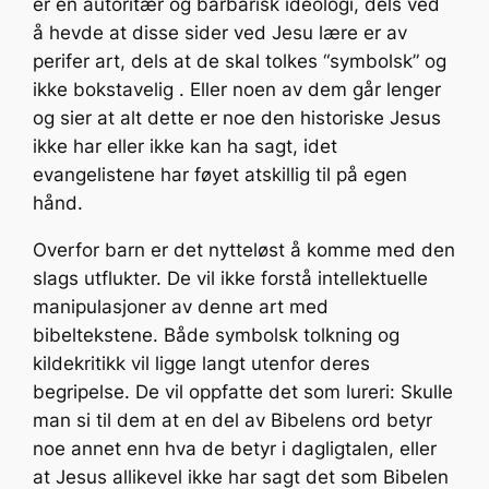
er en autoritær og barbarisk ideologi, dels ved
å hevde at disse sider ved Jesu lære er av
perifer art, dels at de skal tolkes “symbolsk” og
ikke bokstavelig . Eller noen av dem går lenger
og sier at alt dette er noe den historiske Jesus
ikke har eller ikke kan ha sagt, idet
evangelistene har føyet atskillig til på egen
hånd.
Overfor barn er det nytteløst å komme med den
slags utflukter. De vil ikke forstå intellektuelle
manipulasjoner av denne art med
bibeltekstene. Både symbolsk tolkning og
kildekritikk vil ligge langt utenfor deres
begripelse. De vil oppfatte det som lureri: Skulle
man si til dem at en del av Bibelens ord betyr
noe annet enn hva de betyr i dagligtalen, eller
at Jesus allikevel ikke har sagt det som Bibelen