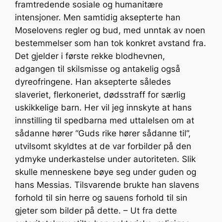
framtredende sosiale og humanitære
intensjoner. Men samtidig aksepterte han
Moselovens regler og bud, med unntak av noen
bestemmelser som han tok konkret avstand fra.
Det gjelder i første rekke blodhevnen,
adgangen til skilsmisse og antakelig også
dyreofringene. Han aksepterte således
slaveriet, flerkoneriet, dødsstraff for særlig
uskikkelige barn. Her vil jeg innskyte at hans
innstilling til spedbarna med uttalelsen om at
sådanne hører “Guds rike hører sådanne til”,
utvilsomt skyldtes at de var forbilder på den
ydmyke underkastelse under autoriteten. Slik
skulle menneskene bøye seg under guden og
hans Messias. Tilsvarende brukte han slavens
forhold til sin herre og sauens forhold til sin
gjeter som bilder på dette. – Ut fra dette