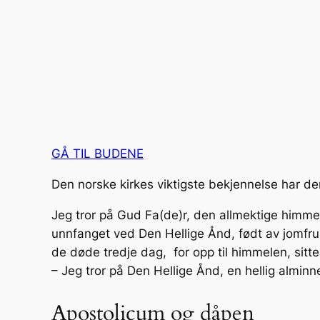
GÅ TIL BUDENE
Den norske kirkes viktigste bekjennelse har de
Jeg tror på Gud Fa(de)r, den allmektige himme
unnfanget ved Den Hellige Ånd, født av jomfru M
de døde tredje dag, for opp til himmelen, sit
– Jeg tror på Den Hellige Ånd, en hellig alminn
Apostolicum og dåpen