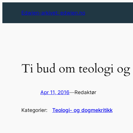
Skip
Edwien-arkivet: edwien.no
to
content
Ti bud om teologi og
Apr 11, 2016
—
Redaktør
Kategorier:
Teologi- og dogmekritikk