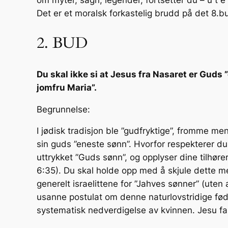
Det er et moralsk forkastelig brudd på det 8.
2. BUD
Du skal ikke si at Jesus fra Nasaret er Guds 
jomfru Maria”.
Begrunnelse:
I jødisk tradisjon ble ”gudfryktige”, fromme me
sin guds ”eneste sønn”. Hvorfor respekterer du
uttrykket ”Guds sønn”, og opplyser dine tilhøre
6:35). Du skal holde opp med å skjule dette me
generelt israelittene for ”Jahves sønner” (ute
usanne postulat om denne naturlovstridige fød
systematisk nedverdigelse av kvinnen. Jesu fa