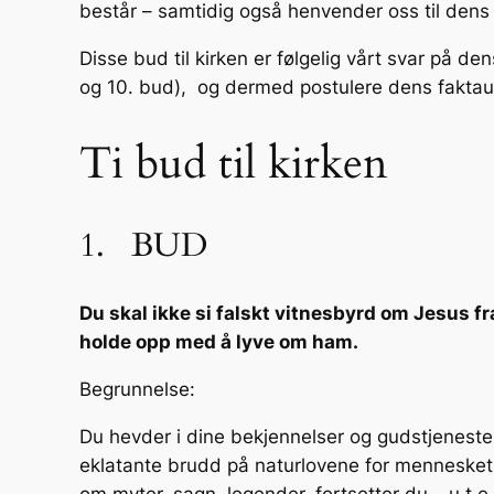
består – samtidig også henvender oss til dens 
Disse bud til kirken er følgelig vårt svar på den
og 10. bud), og dermed postulere dens faktauts
Ti bud til kirken
1. BUD
Du skal ikke si falskt vitnesbyrd om Jesus f
holde opp med å lyve om ham.
Begrunnelse:
Du hevder i dine bekjennelser og gudstjeneste
eklatante brudd på naturlovene for menneskets f
om myter, sagn, legender, fortsetter du – u t 