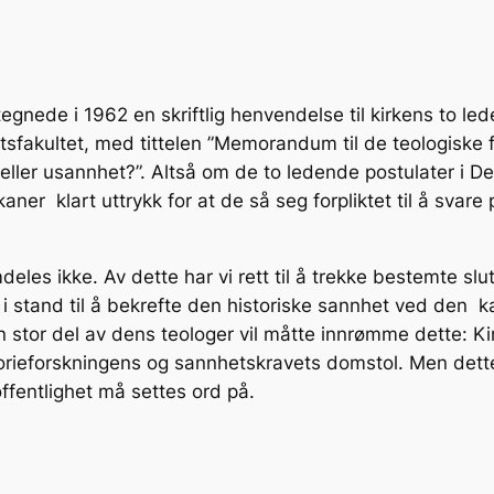
nede i 1962 en skriftlig henvendelse til kirkens to led
tsfakultet, med tittelen ”Memorandum til de teologiske
ller usannhet?”. Altså om de to ledende postulater i Den 
ner klart uttrykk for at de så seg forpliktet til å svare
deles ikke. Av dette har vi rett til å trekke bestemte slut
i stand til å bekrefte den historiske sannhet ved den ka
En stor del av dens teologer vil måtte innrømme dette: 
istorieforskningens og sannhetskravets domstol. Men det
offentlighet må settes ord på.