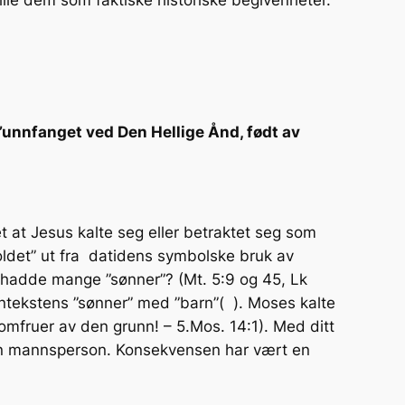
e ”unnfanget ved Den Hellige Ånd, født av
t at Jesus kalte seg eller betraktet seg som
holdet” ut fra datidens symbolske bruk av
ud hadde mange ”sønner”? (Mt. 5:9 og 45, Lk
nntekstens ”sønner” med ”barn”( ). Moses kalte
jomfruer av den grunn! – 5.Mos. 14:1). Med ditt
g en mannsperson. Konsekvensen har vært en