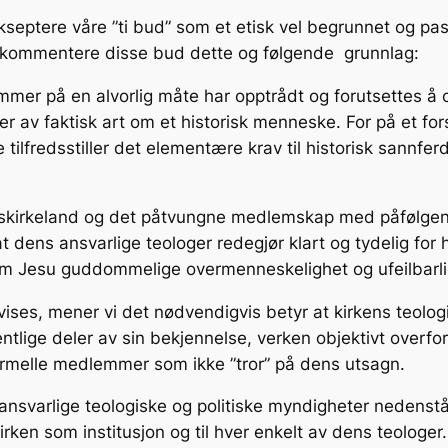
septere våre ”ti bud” som et etisk vel begrunnet og pas
kommentere disse bud dette og følgende grunnlag:
mer på en alvorlig måte har opptrådt og forutsettes 
r av faktisk art om et historisk menneske. For på et fo
 tilfredsstiller det elementære krav til historisk sannf
atskirkeland og det påtvungne medlemskap med påfølgende 
 at dens ansvarlige teologer redegjør klart og tydelig for 
 om Jesu guddommelige overmenneskelighet og ufeilbarli
ises, mener vi det nødvendigvis betyr at kirkens teolog
entlige deler av sin bekjennelse, verken objektivt overfor
 formelle medlemmer som ikke ”tror” på dens utsagn.
 ansvarlige teologiske og politiske myndigheter nedenstå
irken som institusjon og til hver enkelt av dens teologer.