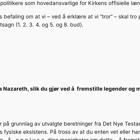
politikere som hovedansvarlige for Kirkens offisielle læ
s befaling om at vi – ved å erklære at vi ”tror” – skal tro
agn (1. 2. 3. 4. og 5. og 8. bud).
ra Nazareth, slik du gjør ved å fremstille legender og
r på grunnlag av utvalgte beretninger fra Det Nye Test
ysiske eksistens. På tross av at du enten vet eller har 
e n å o p p l y s e dine menigheter om dette – å fremst