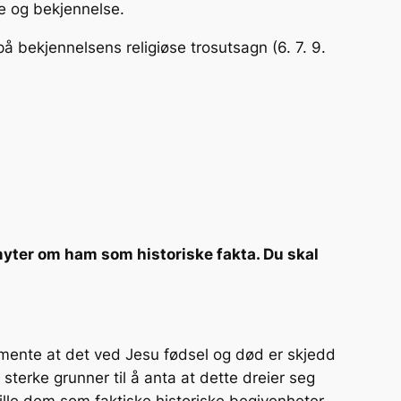
re og bekjennelse.
 på bekjennelsens religiøse trosutsagn (6. 7. 9.
 myter om ham som historiske fakta. Du skal
amente at det ved Jesu fødsel og død er skjedd
sterke grunner til å anta at dette dreier seg
ille dem som faktiske historiske begivenheter.