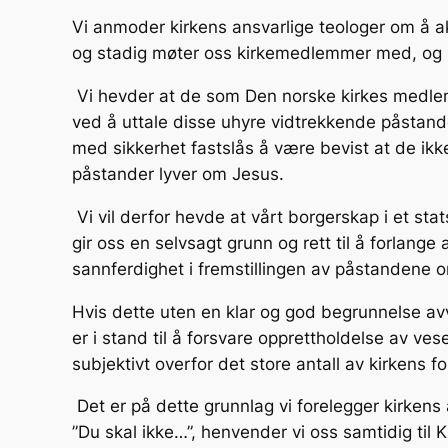
Vi anmoder kirkens ansvarlige teologer om å ak
og stadig møter oss kirkemedlemmer med, og 
Vi hevder at de som Den norske kirkes medlem
ved å uttale disse uhyre vidtrekkende påstande
med sikkerhet fastslås å være bevist at de ikke
påstander lyver om Jesus.
Vi vil derfor hevde at vårt borgerskap i et st
gir oss en selvsagt grunn og rett til å forlange
sannferdighet i fremstillingen av påstandene
Hvis dette uten en klar og god begrunnelse avv
er i stand til å forsvare opprettholdelse av ves
subjektivt overfor det store antall av kirkens
Det er på dette grunnlag vi forelegger kirkens
”Du skal ikke…”, henvender vi oss samtidig til K