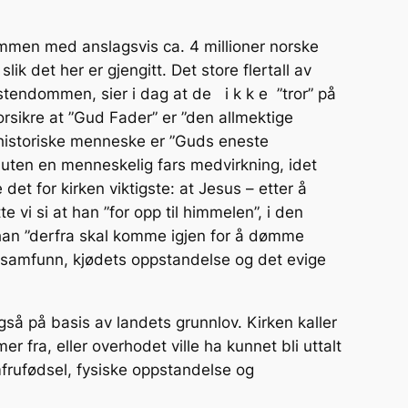
ammen med anslagsvis ca. 4 millioner norske
k det her er gjengitt. Det store flertall av
tendommen, sier i dag at de i k k e ”tror” på
rsikre at ”Gud Fader” er ”den allmektige
e historiske menneske er ”Guds eneste
t uten en menneskelig fars medvirkning, idet
et for kirken viktigste: at Jesus – etter å
 vi si at han ”for opp til himmelen”, i den
han ”derfra skal komme igjen for å dømme
es samfunn, kjødets oppstandelse og det evige
gså på basis av landets grunnlov. Kirken kaller
r fra, eller overhodet ville ha kunnet bli uttalt
mfrufødsel, fysiske oppstandelse og