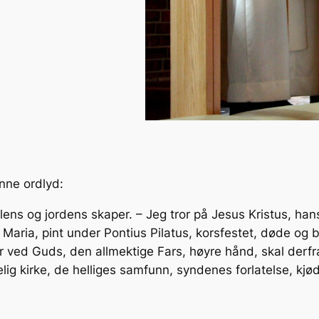
nne ordlyd:
lens og jordens skaper. – Jeg tror på Jesus Kristus, ha
aria, pint under Pontius Pilatus, korsfestet, døde og bl
ter ved Guds, den allmektige Fars, høyre hånd, skal de
elig kirke, de helliges samfunn, syndenes forlatelse, kj