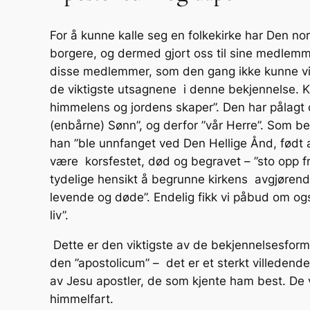
For å kunne kalle seg en folkekirke har Den n
borgere, og dermed gjort oss til sine medlemmer
disse medlemmer, som den gang ikke kunne vite
de viktigste utsagnene i denne bekjennelse. K
himmelens og jordens skaper”. Den har pålagt o
(enbårne) Sønn”, og derfor ”vår Herre”. Som beg
han ”ble unnfanget ved Den Hellige Ånd, født av
være korsfestet, død og begravet – ”sto opp fra
tydelige hensikt å begrunne kirkens avgjøren
levende og døde”. Endelig fikk vi påbud om ogs
liv”.
Dette er den viktigste av de bekjennelsesforml
den ”apostolicum” – det er et sterkt villedende 
av Jesu apostler, de som kjente ham best. De v
himmelfart.