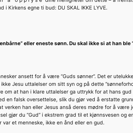
bud i Kirkens egne ti bud: DU SKAL IKKE LYVE.
”enbårne” eller eneste sønn. Du skal ikke si at han bl
nnesker ansett for å være ”Guds sønner”. Det er utelukke
 ikke Jesu uttalelser om sitt syn og på dette ”sønnefor
re om at han i klare uttalelser ga uttrykk for at hans g
d en falsk oversettelse, slik du gjør ved å erstatte gru
n at verken han eller Jesus anså deres mødre for å være 
sel gjør du ”Gud” i ekstrem grad til et kjønnsvesen o
r var et menneske, ikke en ånd eller en gud.