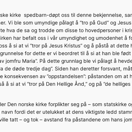
orske kirke spedbarn-døpt oss til denne bekjennelse, s
. Vi ble som umyndige pålagt å ”tro på Gud” og Jesus sli
 hva de sa og trodde om disse to hovedpersoner i kris
irken har befalt oss i vår umyndighet og umodenhet å fo
ss å si at vi ”tror på Jesus Kristus” og å påstå at dett
runnelse for dette er vi beordret til å si at han ble fød
 jomfru Maria”. På dette grunnlag ble vi pålagt å hevde d
 de døde tredje dag”. Siden han deretter forsvant, måtte
de konsekvensen av ”oppstandelsen”: påstanden om at 
å å si at vi ”tror på Den Hellige Ånd,” og på ”de hellig
er Den norske kirke forplikter seg på – som statskirke o
navn fordi det er utelukket at dens viktigste ledd stamme
ille tatt – og tok – avstand fra påstandene om hans jo