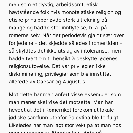
men som et dyktig, arbeidsomt, etisk
høytstående folk hvis monoteistiske religion og
etiske prinsipper øvde sterk tiltrekning på
mange og hadde stor innflytelse, bl.a. på
romerne selv. Når det periodevis gjaldt særlover
for jødene – det skjedde således i romertiden –
så skyldtes det ikke utslag av intoleranse, men
hadde tvert om til hensikt å beskytte jødenes
religionsutøvelse. Det var privilegier, ikke
diskriminering, privilegier som ble innstiftet
allerede av Caesar og Augustus.
Mot dette har man anført visse eksempler som
man mener skal vise det motsatte. Man har
hevdet at det i Romerriket forekom at lokale
jødiske samfunn utenfor Palestina ble forfulgt.
Likeledes har man lagt stor vekt på at man hos