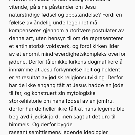
vitende, på sine påstander om Jesu
naturstridige fødsel og oppstandelse? Fordi en
følelse av åndelig underlegenhet må
kompenseres gjennom autoritære postulater av
denne art, uten hensyn til om de representerer
et antihistorisk voldsverk, og fordi kirken lider
av et enormt mindreverdighetskompleks overfor
jødene. Derfor tåler ikke kirkens dogmatikere å
innrømme at Jesu forkynnelse helt og holdent
er et resultat av jødisk religionsutvikling. Derfor
har de ikke engang tålt at Jesus hadde en jøde
til far, og konstruert sin mytologiske
storkehistorie om hans fødsel av en jomfru,
derfor har de heller ikke tålt at hans legeme ble
begravd i jødisk jord, men sagt at det dro til
himmels. Og derfor bygde
raseantisemittismens ledende ideologier