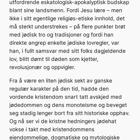
utfordrende eskatologisk-apokalyptisk budskap
blant sine landsmenn. Fordi Jesu lære – men
ikke i sitt egentlige religiøs-etiske innhold, det
må sterkt understrekes – på flere punkter brøt
med jødisk tro og tradisjoner og fordi han
direkte angrep enkelte jødiske lovregler, var
han, i fullt samsvar med sitt folks dagjeldende
lov, blitt dømt til døden som kjetter,
revolusjonær og oppvigler.
Fra å være en liten jødisk sekt av ganske
regulær karakter på den tid, hadde den
vordende kristendom snart tatt avskjed med
jødedommen og dens monoteisme og beveget
seg stadig lenger bort fra sitt historiske opphav.
Og nå ser vi de kristne hedningers jødehat
vokse i takt med kristendommens
eiendommelige, dogmatiske og mytologiske