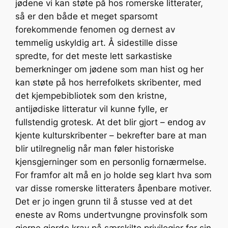
jødene vi kan støte på hos romerske litterater,
så er den både et meget sparsomt
forekommende fenomen og dernest av
temmelig uskyldig art. Å sidestille disse
spredte, for det meste lett sarkastiske
bemerkninger om jødene som man hist og her
kan støte på hos herrefolkets skribenter, med
det kjempebibliotek som den kristne,
antijødiske litteratur vil kunne fylle, er
fullstendig grotesk. At det blir gjort – endog av
kjente kulturskribenter – bekrefter bare at man
blir utilregnelig når man føler historiske
kjensgjerninger som en personlig fornærmelse.
For framfor alt må en jo holde seg klart hva som
var disse romerske litteraters åpenbare motiver.
Det er jo ingen grunn til å stusse ved at det
eneste av Roms undertvungne provinsfolk som