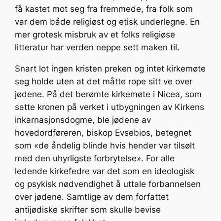
få kastet mot seg fra fremmede, fra folk som
var dem både religiøst og etisk underlegne. En
mer grotesk misbruk av et folks religiøse
litteratur har verden neppe sett maken til.
Snart lot ingen kristen preken og intet kirkemøte
seg holde uten at det måtte rope sitt ve over
jødene. På det berømte kirkemøte i Nicea, som
satte kronen på verket i utbygningen av Kirkens
inkarnasjonsdogme, ble jødene av
hovedordføreren, biskop Evsebios, betegnet
som «de åndelig blinde hvis hender var tilsølt
med den uhyrligste forbrytelse». For alle
ledende kirkefedre var det som en ideologisk
og psykisk nødvendighet å uttale forbannelsen
over jødene. Samtlige av dem forfattet
antijødiske skrifter som skulle bevise