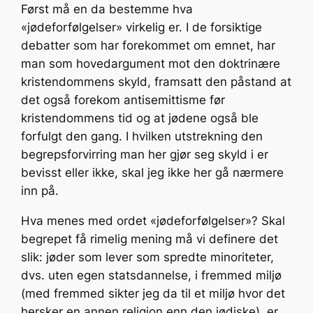
Først må en da bestemme hva
«jødeforfølgelser» virkelig er. I de forsiktige
debatter som har forekommet om emnet, har
man som hovedargument mot den doktrinære
kristendommens skyld, framsatt den påstand at
det også forekom antisemittisme før
kristendommens tid og at jødene også ble
forfulgt den gang. I hvilken utstrekning den
begrepsforvirring man her gjør seg skyld i er
bevisst eller ikke, skal jeg ikke her gå nærmere
inn på.
Hva menes med ordet «jødeforfølgelser»? Skal
begrepet få rimelig mening må vi definere det
slik: jøder som lever som spredte minoriteter,
dvs. uten egen statsdannelse, i fremmed miljø
(med fremmed sikter jeg da til et miljø hvor det
hersker en annen religion enn den jødiske), er