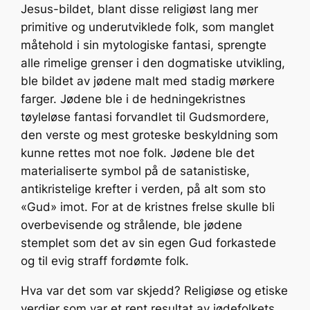
Jesus-bildet, blant disse religiøst lang mer
primitive og underutviklede folk, som manglet
måtehold i sin mytologiske fantasi, sprengte
alle rimelige grenser i den dogmatiske utvikling,
ble bildet av jødene malt med stadig mørkere
farger. Jødene ble i de hedningekristnes
tøyleløse fantasi forvandlet til Gudsmordere,
den verste og mest groteske beskyldning som
kunne rettes mot noe folk. Jødene ble det
materialiserte symbol på de satanistiske,
antikristelige krefter i verden, på alt som sto
«Gud» imot. For at de kristnes frelse skulle bli
overbevisende og strålende, ble jødene
stemplet som det av sin egen Gud forkastede
og til evig straff fordømte folk.
Hva var det som var skjedd? Religiøse og etiske
verdier som var et rent resultat av jødefolkets