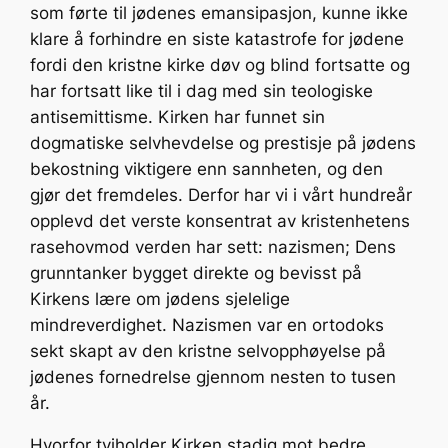
som førte til jødenes emansipasjon, kunne ikke
klare å forhindre en siste katastrofe for jødene
fordi den kristne kirke døv og blind fortsatte og
har fortsatt like til i dag med sin teologiske
antisemittisme. Kirken har funnet sin
dogmatiske selvhevdelse og prestisje på jødens
bekostning viktigere enn sannheten, og den
gjør det fremdeles. Derfor har vi i vårt hundreår
opplevd det verste konsentrat av kristenhetens
rasehovmod verden har sett: nazismen; Dens
grunntanker bygget direkte og bevisst på
Kirkens lære om jødens sjelelige
mindreverdighet. Nazismen var en ortodoks
sekt skapt av den kristne selvopphøyelse på
jødenes fornedrelse gjennom nesten to tusen
år.
Hvorfor tviholder Kirken stadig mot bedre