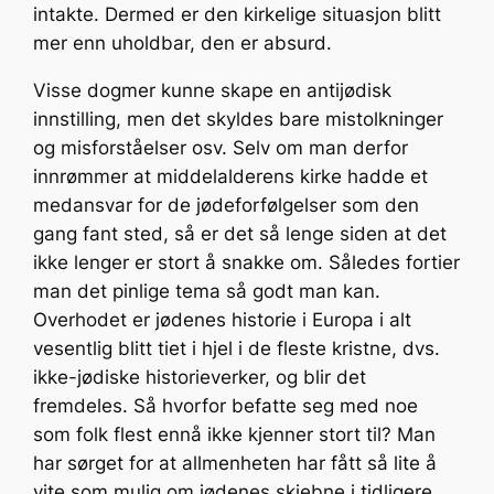
intakte. Dermed er den kirkelige situasjon blitt
mer enn uholdbar, den er absurd.
Visse dogmer kunne skape en antijødisk
innstilling, men det skyldes bare mistolkninger
og misforståelser osv. Selv om man derfor
innrømmer at middelalderens kirke hadde et
medansvar for de jødeforfølgelser som den
gang fant sted, så er det så lenge siden at det
ikke lenger er stort å snakke om. Således fortier
man det pinlige tema så godt man kan.
Overhodet er jødenes historie i Europa i alt
vesentlig blitt tiet i hjel i de fleste kristne, dvs.
ikke-jødiske historieverker, og blir det
fremdeles. Så hvorfor befatte seg med noe
som folk flest ennå ikke kjenner stort til? Man
har sørget for at allmenheten har fått så lite å
vite som mulig om jødenes skjebne i tidligere