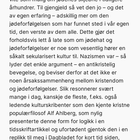
århundrer. Til gjengjeld så vet den jo – og det
av egen erfaring – adskillig mer om den
jødeforfølgelsen som har funnet sted i vår egen
tid, den verste av dem alle. Dette gjør det
forholdsvis lett å late som om jødehat og
jødeforfølgelser er noe som vesentlig hører en
såkalt sekularisert kultur til. Nazismen var – så
lyder det enkle argument – en antikristelig
bevegelse, og beviser derfor at det ikke er
noen årsakssammenheng mellom kristendom
og jødeforfølgelser. Slik resonnerer svært
mange i dag, kanskje de fleste, f.eks. også
ledende kulturskribenter som den kjente kristne
populærfilosof Alf Ahlberg, som nylig
presenterte denne form for logikk i en
tidsskriftartikkel og ufortødent gjentok den i en
replikk til meg i Dagbladet for kort tid siden,