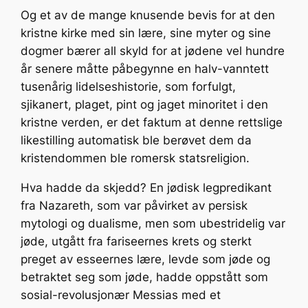
Og et av de mange knusende bevis for at den
kristne kirke med sin lære, sine myter og sine
dogmer bærer all skyld for at jødene vel hundre
år senere måtte påbegynne en halv-vanntett
tusenårig lidelseshistorie, som forfulgt,
sjikanert, plaget, pint og jaget minoritet i den
kristne verden, er det faktum at denne rettslige
likestilling automatisk ble berøvet dem da
kristendommen ble romersk statsreligion.
Hva hadde da skjedd? En jødisk legpredikant
fra Nazareth, som var påvirket av persisk
mytologi og dualisme, men som ubestridelig var
jøde, utgått fra fariseernes krets og sterkt
preget av esseernes lære, levde som jøde og
betraktet seg som jøde, hadde oppstått som
sosial-revolusjonær Messias med et