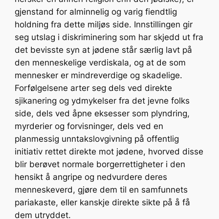
gjenstand for alminnelig og varig fiendtlig
holdning fra dette miljøs side. Innstillingen gir
seg utslag i diskriminering som har skjedd ut fra
det bevisste syn at jødene står særlig lavt på
den menneskelige verdiskala, og at de som
mennesker er mindreverdige og skadelige.
Forfølgelsene arter seg dels ved direkte
sjikanering og ydmykelser fra det jevne folks
side, dels ved åpne eksesser som plyndring,
myrderier og forvisninger, dels ved en
planmessig unntakslovgivning på offentlig
initiativ rettet direkte mot jødene, hvorved disse
blir berøvet normale borgerrettigheter i den
hensikt å angripe og nedvurdere deres
menneskeverd, gjøre dem til en samfunnets
pariakaste, eller kanskje direkte sikte på å få
dem utryddet.