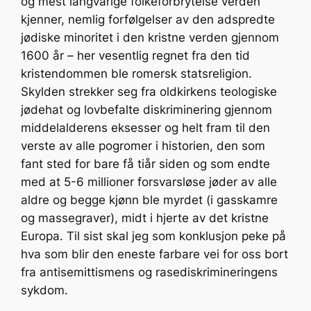
og mest langvarige folkeforbrytelse verden
kjenner, nemlig forfølgelser av den adspredte
jødiske minoritet i den kristne verden gjennom
1600 år – her vesentlig regnet fra den tid
kristendommen ble romersk statsreligion.
Skylden strekker seg fra oldkirkens teologiske
jødehat og lovbefalte diskriminering gjennom
middelalderens eksesser og helt fram til den
verste av alle pogromer i historien, den som
fant sted for bare få tiår siden og som endte
med at 5-6 millioner forsvarsløse jøder av alle
aldre og begge kjønn ble myrdet (i gasskamre
og massegraver), midt i hjerte av det kristne
Europa. Til sist skal jeg som konklusjon peke på
hva som blir den eneste farbare vei for oss bort
fra antisemittismens og rasediskrimineringens
sykdom.