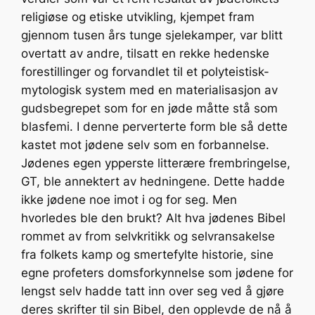
religiøse og etiske utvikling, kjempet fram
gjennom tusen års tunge sjelekamper, var blitt
overtatt av andre, tilsatt en rekke hedenske
forestillinger og forvandlet til et polyteistisk-
mytologisk system med en materialisasjon av
gudsbegrepet som for en jøde måtte stå som
blasfemi. I denne perverterte form ble så dette
kastet mot jødene selv som en forbannelse.
Jødenes egen ypperste litterære frembringelse,
GT, ble annektert av hedningene. Dette hadde
ikke jødene noe imot i og for seg. Men
hvorledes ble den brukt? Alt hva jødenes Bibel
rommet av from selvkritikk og selvransakelse
fra folkets kamp og smertefylte historie, sine
egne profeters domsforkynnelse som jødene for
lengst selv hadde tatt inn over seg ved å gjøre
deres skrifter til sin Bibel, den opplevde de nå å