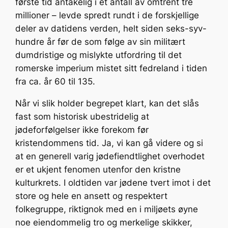
første tid antakelig i et antall av omtrent tre
millioner – levde spredt rundt i de forskjellige
deler av datidens verden, helt siden seks-syv-
hundre år før de som følge av sin militært
dumdristige og mislykte utfordring til det
romerske imperium mistet sitt fedreland i tiden
fra ca. år 60 til 135.
Når vi slik holder begrepet klart, kan det slås
fast som historisk ubestridelig at
jødeforfølgelser ikke forekom før
kristendommens tid. Ja, vi kan gå videre og si
at en generell varig jødefiendtlighet overhodet
er et ukjent fenomen utenfor den kristne
kulturkrets. I oldtiden var jødene tvert imot i det
store og hele en ansett og respektert
folkegruppe, riktignok med en i miljøets øyne
noe eiendommelig tro og merkelige skikker,