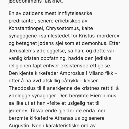
jødedommens falskhet.
En av datidens mest innflytelsesrike
predikanter, senere erkebiskop av
Konstantinopel, Chrysostomus, kalte
synagogene «samlestedet for Kristus-mordere»
og betegnet jødens sjel som et demonhus. Etter
Jerusalems ødeleggelse, sa han, og dette var
vanlig kristen oppfatning, hadde den jødiske
religionen tapt enhver eksistensberettigelse.
Den kjente kirkefader Ambrosius i Milano fikk –
etter å ha øvd atskillig påtrykk – keiser
Theodosius til å anerkjenne de kristnes rett til å
ødelegge synagoger. Den berømte Hieronimus
sa like ut at han «følte et usigelig hat til
jødene». Tilsvarende gjelder de enda mer
berømte kirkefedre Athanasius og senere
Augustin. Noen karakteristiske ord av