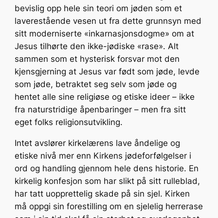
bevislig opp hele sin teori om jøden som et
laverestående vesen ut fra dette grunnsyn med
sitt moderniserte «inkarnasjonsdogme» om at
Jesus tilhørte den ikke-jødiske «rase». Alt
sammen som et hysterisk forsvar mot den
kjensgjerning at Jesus var født som jøde, levde
som jøde, betraktet seg selv som jøde og
hentet alle sine religiøse og etiske ideer – ikke
fra naturstridige åpenbaringer – men fra sitt
eget folks religionsutvikling.
Intet avslører kirkelærens lave åndelige og
etiske nivå mer enn Kirkens jødeforfølgelser i
ord og handling gjennom hele dens historie. En
kirkelig konfesjon som har slikt på sitt rulleblad,
har tatt uopprettelig skade på sin sjel. Kirken
må oppgi sin forestilling om en sjelelig herrerase