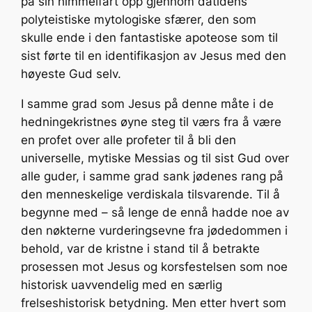
på sin himmelfart opp gjennom datidens
polyteistiske mytologiske sfærer, den som
skulle ende i den fantastiske apoteose som til
sist førte til en identifikasjon av Jesus med den
høyeste Gud selv.
I samme grad som Jesus på denne måte i de
hedningekristnes øyne steg til værs fra å være
en profet over alle profeter til å bli den
universelle, mytiske Messias og til sist Gud over
alle guder, i samme grad sank jødenes rang på
den menneskelige verdiskala tilsvarende. Til å
begynne med – så lenge de ennå hadde noe av
den nøkterne vurderingsevne fra jødedommen i
behold, var de kristne i stand til å betrakte
prosessen mot Jesus og korsfestelsen som noe
historisk uavvendelig med en særlig
frelseshistorisk betydning. Men etter hvert som