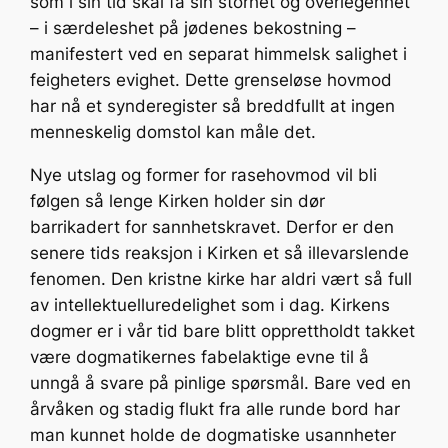
som i sin tid skal få sin storhet og overlegenhet
– i særdeleshet på jødenes bekostning –
manifestert ved en separat himmelsk salighet i
feigheters evighet. Dette grenseløse hovmod
har nå et synderegister så breddfullt at ingen
menneskelig domstol kan måle det.
Nye utslag og former for rasehovmod vil bli
følgen så lenge Kirken holder sin dør
barrikadert for sannhetskravet. Derfor er den
senere tids reaksjon i Kirken et så illevarslende
fenomen. Den kristne kirke har aldri vært så full
av intellektuelluredelighet som i dag. Kirkens
dogmer er i vår tid bare blitt opprettholdt takket
være dogmatikernes fabelaktige evne til å
unngå å svare på pinlige spørsmål. Bare ved en
årvåken og stadig flukt fra alle runde bord har
man kunnet holde de dogmatiske usannheter