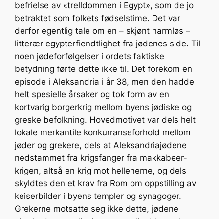
befrielse av «trelldommen i Egypt», som de jo
betraktet som folkets fødselstime. Det var
derfor egentlig tale om en – skjønt harmløs –
litterær egypterfiendtlighet fra jødenes side. Til
noen jødeforfølgelser i ordets faktiske
betydning førte dette ikke til. Det forekom en
episode i Aleksandria i år 38, men den hadde
helt spesielle årsaker og tok form av en
kortvarig borgerkrig mellom byens jødiske og
greske befolkning. Hovedmotivet var dels helt
lokale merkantile konkurranseforhold mellom
jøder og grekere, dels at Aleksandriajødene
nedstammet fra krigsfanger fra makkabeer-
krigen, altså en krig mot hellenerne, og dels
skyldtes den et krav fra Rom om oppstilling av
keiserbilder i byens templer og synagoger.
Grekerne motsatte seg ikke dette, jødene