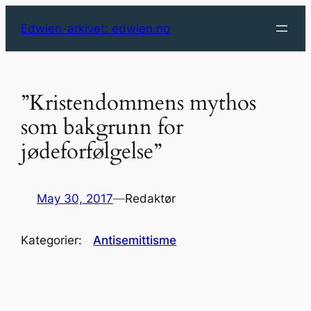
Skip
Edwien-arkivet: edwien.no
to
content
”Kristendommens mythos
som bakgrunn for
jødeforfølgelse”
May 30, 2017
—
Redaktør
Kategorier:
Antisemittisme