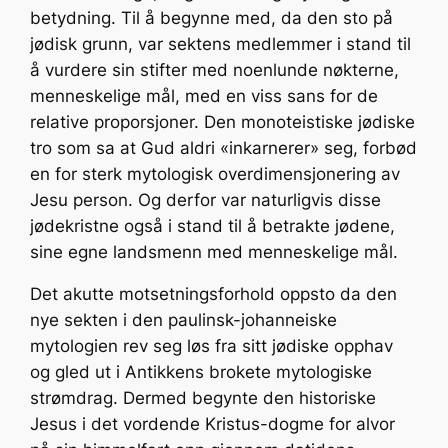
betydning. Til å begynne med, da den sto på
jødisk grunn, var sektens medlemmer i stand til
å vurdere sin stifter med noenlunde nøkterne,
menneskelige mål, med en viss sans for de
relative proporsjoner. Den monoteistiske jødiske
tro som sa at Gud aldri «inkarnerer» seg, forbød
en for sterk mytologisk overdimensjonering av
Jesu person. Og derfor var naturligvis disse
jødekristne også i stand til å betrakte jødene,
sine egne landsmenn med menneskelige mål.
Det akutte motsetningsforhold oppsto da den
nye sekten i den paulinsk-johanneiske
mytologien rev seg løs fra sitt jødiske opphav
og gled ut i Antikkens brokete mytologiske
strømdrag. Dermed begynte den historiske
Jesus i det vordende Kristus-dogme for alvor