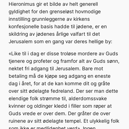
Hieronimus gir et bilde av helt generell
gyldighet for den grenseløst hovmodige
innstilling grunnleggerne av kirkens
konfesjonelle basis hadde til jødene, er en
skildring av jødenes årlige valfart til det
Jerusalem som en gang var deres hellige by:
«Like til i dag er disse troløse mordere av Guds
tjenere og profeter og framfor alt av Guds sønn,
nektet fri adgang til Jerusalem. Bare mot
betaling må de kjøpe seg adgang en eneste
dag i året, for at de kan komme dit og gråte
over sitt ødelagte fedreland. Der ser man dette
elendige folk strømme til, alderdomssvake
kvinner og oldinger kledd i filler som røper at
Guds vrede er over dem. Der gråter de over
ruinene av sitt ødelagte tempel. Et ulykkelig folk
som ikke er medlidenhet verd». Ingen