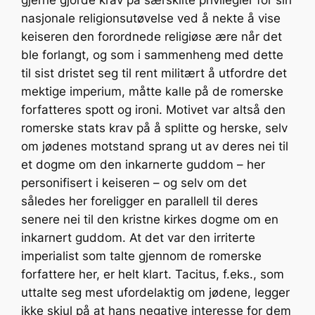
gjerne gjorde krav på særskilte privilegier for sin
nasjonale religionsutøvelse ved å nekte å vise
keiseren den forordnede religiøse ære når det
ble forlangt, og som i sammenheng med dette
til sist dristet seg til rent militært å utfordre det
mektige imperium, måtte kalle på de romerske
forfatteres spott og ironi. Motivet var altså den
romerske stats krav på å splitte og herske, selv
om jødenes motstand sprang ut av deres nei til
et dogme om den inkarnerte guddom – her
personifisert i keiseren – og selv om det
således her foreligger en parallell til deres
senere nei til den kristne kirkes dogme om en
inkarnert guddom. At det var den irriterte
imperialist som talte gjennom de romerske
forfattere her, er helt klart. Tacitus, f.eks., som
uttalte seg mest ufordelaktig om jødene, legger
ikke skjul på at hans negative interesse for dem