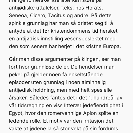
mange romerske litterater kan støte på
antijødiske uttalelser, f.eks. hos Horats,
Seneoa, Cicero, Tacitus og andre. På dette
spinkle grunnlag har man så dristet seg til å
antyde at det før kristendommens tid hersket
en antijødisk innstilling vesensbeslektet med
den som senere har herjet i det kristne Europa.
Går man disse argumenter på klingen, ser man
fort hvor grunnløse de er. De hendelser man
peker på gjelder noen få enkeltstående
episoder uten grunnlag i noen alminnelig
antijødisk holdning, men med helt spesielle
årsaker. Således fantes det i det 1. hundreår av
vår tidsregning en viss litterær jødefiendtlighet i
Egypt, hvor den romervennlige Apion spilte en
ledende rolle. Et motiv var den irritasjon det
vakte at jødene la så stor vekt på sin fordums