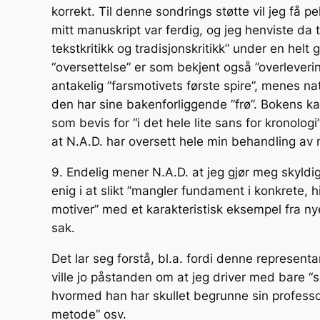
korrekt. Til denne sondrings støtte vil jeg få 
mitt manuskript var ferdig, og jeg henviste da 
tekstkritikk og tradisjonskritikk” under en helt
“oversettelse” er som bekjent også ”overlever
antakelig ”farsmotivets første spire”, menes nat
den har sine bakenforliggende ”frø”. Bokens kar
som bevis for “i det hele lite sans for kronolo
at N.A.D. har oversett hele min behandling av 
9. Endelig mener N.A.D. at jeg gjør meg skyldig 
enig i at slikt ”mangler fundament i konkrete, 
motiver” med et karakteristisk eksempel fra nye
sak.
Det lar seg forstå, bl.a. fordi denne represent
ville jo påstanden om at jeg driver med bare “
hvormed han har skullet begrunne sin professo
metode” osv.