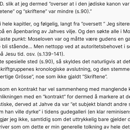
D. slik at jeg dermed ”overser at i den jødiske kanon var
etene” og “skriftene” var mindre (s.90).”
ele kapitler, og følgelig, langt fra ”oversett ” Jeg sitere
 på en åpenbaring av Jahves vilje. Og den søkte alle i M
 faste punkt: Moseloven var og måtte være gudens en gan
tte bli stående… Men nettopp ved at autoritetsbehovet
 Jesu tid. osv. (s.139-141).
e spesielle sted (s.90), så skyldes det naturligvis at det
kriftgruppenes kronologiske avslutning, og den stemmer 
tige Grösse”, noe som ikke gjaldt ”Skriftene”.
” som en kontrakt har vel sammenheng med manglende kjen
ikningen med en “kontrakt” for dermed å markere at de
iske, derved at Jahve da var “et subjekt blandt andre su
m han ville dyrke” i tidens gudegalleri (en klar reminisen
ør jeg ikke, samtidig som det uttrykkelig bare gjelder d
skriver som om dette er min generelle tolkning av hele 