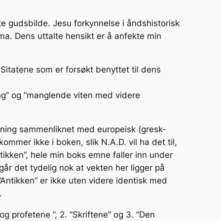
ke gudsbilde. Jesu forkynnelse i åndshistorisk
ema. Dens uttalte hensikt er å anfekte min
itatene som er forsøkt benyttet til dens
ring” og “manglende viten med videre
fatning sammenliknet med europeisk (gresk-
mer ikke i boken, slik N.A.D. vil ha det til,
tikken”, hele min boks emne faller inn under
går det tydelig nok at vekten her ligger på
 ”Antikken” er ikke uten videre identisk med
.
og profetene ”, 2. ”Skriftene” og 3. ”Den