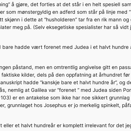
ng” å gjøre, det forties at det står i en helt spesiell sa
ytter som mønstergyldig en adferd som står på linje med “
tt skjønn i dette at “husholderen” tar fra en rik mann og g
later meg på. (Selv eksegetiske spesialister har så vidt j
d bare hadde vært forenet med Judea i et halvt hundre år
ngen påstand, men en omtrentlig angivelse gitt en pas
aktiske kilder, dels på den oppfatning at århundret før J
manuskript hadde ”kanskje bare et halvt hundre år”, og d
, nemlig at Galilea var ”forenet ” med Judea siden Pompe
4-103) er en antakelse som ikke har noe sikkert grunnlag
der, grunnlaget hos Josephus er jo merkelig spinkelt, på
eller et halvt hundreår er komplett irrelevant for det je