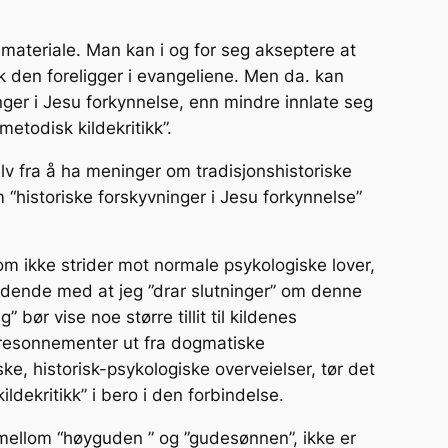
 materiale. Man kan i og for seg akseptere at
ik den foreligger i evangeliene. Men da. kan
ger i Jesu forkynnelse, enn mindre innlate seg
etodisk kilde­kritikk”.
lv fra å ha meninger om tradisjonshistoriske
 “historiske forskyvninger i Jesu forkynnelse”
 som ikke strider mot normale psykologiske lover,
tydende med at jeg ”drar slutninger” om denne
 bør vise noe større tillit til kildenes
 på resonnementer ut fra dogmatiske
ske, historisk-psykologiske overveielser, tør det
ldekritikk” i bero i den forbindelse.
 mellom “høyguden ” og ”gudesønnen”, ikke er