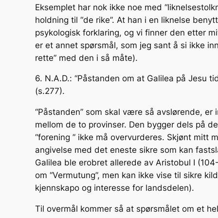
Eksemplet har nok ikke noe med “liknelsestolkni
holdning til “de rike”. At han i en liknelse ben
psykologisk forklaring, og vi finner den etter mi
er et annet spørsmål, som jeg sant å si ikke inn
rette” med den i så måte).
6. N.A.D.: “Påstanden om at Galilea på Jesu ti
(s.277).
“Påstanden” som skal være så avslørende, er i
mellom de to provinser. Den bygger dels på de f
“forening ” ikke må overvurderes. Skjønt mitt 
angivelse med det eneste sikre som kan fastslås
Galilea ble erobret allerede av Aristobul I (10
om “Vermutung”, men kan ikke vise til sikre kil
kjennskapo og interesse for landsdelen).
Til overmål kommer så at spørsmålet om et helt 