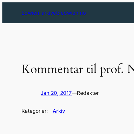
Skip
Edwien-arkivet: edwien.no
to
content
Kommentar til prof. N
Jan 20, 2017
—
Redaktør
Kategorier:
Arkiv