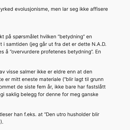
dyrked evolusjonisme, men lar seg ikke affisere
vekt på spørsmålet hvilken ”betydning” en
 i samtiden (jeg går ut fra det er dette N.A.D.
res å ”overvurdere profetenes betydning”. En
 av visse salmer ikke er eldre enn at den
e er mitt eneste materiale (“blir lagt til grunn
kommet de siste fem år, ikke bare har fastslått
n gi saklig belegg for denne for meg ganske
tleser han f.eks. at “Den utro husholder blir
).