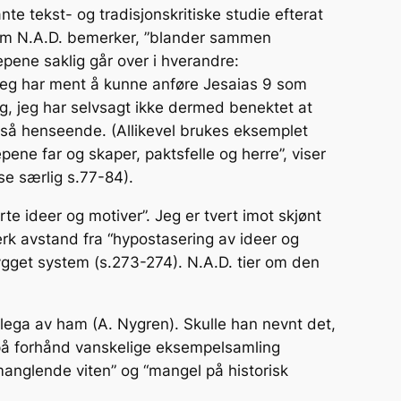
te tekst- og tradisjonskritiske studie efterat
, som N.A.D. bemerker, ”blander sammen
repene saklig går over i hverandre:
 jeg har ment å kunne anføre Jesaias 9 som
ing, jeg har selvsagt ikke dermed benektet at
 i så henseende. (Allikevel brukes eksemplet
pene far og skaper, paktsfelle og herre”, viser
se særlig s.77-84).
rte ideer og motiver”. Jeg er tvert imot skjønt
terk avstand fra “hypostasering av ideer og
tbygget system (s.273-274). N.A.D. tier om den
ollega av ham (A. Nygren). Skulle han nevnt det,
en på forhånd vanskelige eksempelsamling
manglende viten” og “mangel på historisk