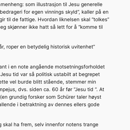
mmenheng: som illustrasjon til Jesu generelle
bedrageri for egen vinnings skyld”, kaller på en
ir til de fattige. Hvordan liknelsen skal ”tolkes”
eg skjønner ikke hatt så lett for å “komme til
, roper en betydelig historisk uvitenhet”
sant i en note angående motsetningsforholdet
esu tid var så politisk ustabilt at begrepet
ette vel burde blitt stående, stemmer min
jus, dvs. siden ca. 60 år før ”Jesu tid “. At
 (en grundig forsker som Schürer taler høyst
fallende i betraktning av dennes ellers gode
g skal ha frem, selv innenfor notens trange