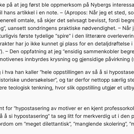
peke på at jeg først ble oppmerksom på Nybergs interessan
til hans artikkel i en note. – (Apropos: Når jeg et sted
 generell omtale, så skjer det selvsagt bevisst, fordi beg
ing”, uansett sondringens praktiske nødvendighet. – Når
urligvis første tydelige “spire” i den litterære overlever
akter har jo ikke kunnet gi plass for en detaljdrøftelse
gi”). – Den oppfatning at jeg “ensidig sammenkobler begre
motivenes innbyrdes krysning og gjensidige påvirkning (
i hva han kaller “hele oppstillingen av så å si hypostase
historiske undersøkelser”, og tar derfor nettopp særlig s
re teologisk tenkning, hvor slik oppstilling utgjør et u
ant for “hypostasering av motiver er en kjent professork
så å si hypostasering” ta seg litt for merkverdig ut i d
rdom om “meget dilettantisk”, “manglende skolering”, “