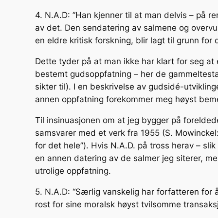
4. N.A.D: ”Han kjenner til at man delvis – på r
av det. Den sendatering av salmene og overvur
en eldre kritisk forskning, blir lagt til grunn for 
Dette tyder på at man ikke har klart for seg at 
bestemt gudsoppfatning – her de gammeltestament
sikter til). I en beskrivelse av gudsidé-utvikl
annen oppfatning forekommer meg høyst beme
Til insinuasjonen om at jeg bygger på foreldede
samsvarer med et verk fra 1955 (S. Mowinckel: Skr
for det hele”). Hvis N.A.D. på tross herav – sl
en annen datering av de salmer jeg siterer, me
utrolige oppfatning.
5. N.A.D: “Særlig vanskelig har forfatteren for 
rost for sine moralsk høyst tvilsomme transaksj