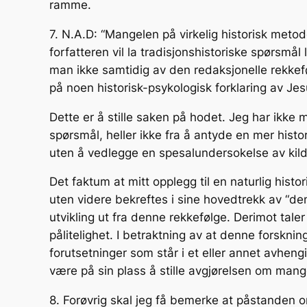
ramme.
7. N.A.D: “Mangelen på virkelig historisk meto
forfatteren vil la tradisjonshistoriske spørsmå
man ikke samtidig av den redaksjonelle rekkefø
på noen historisk-psykologisk forklaring av Jesu 
Dette er å stille saken på hodet. Jeg har ikke
spørsmål, heller ikke fra å antyde en mer histo
uten å vedlegge en spesalundersokelse av kild
Det faktum at mitt opplegg til en naturlig histo
uten videre bekreftes i sine hovedtrekk av “d
utvikling ut fra denne rekkefølge. Derimot taler d
pålitelighet. I betraktning av at denne forsknin
forutsetninger som står i et eller annet avhengi
være på sin plass å stille avgjørelsen om mange
8. Forøvrig skal jeg få bemerke at påstanden o