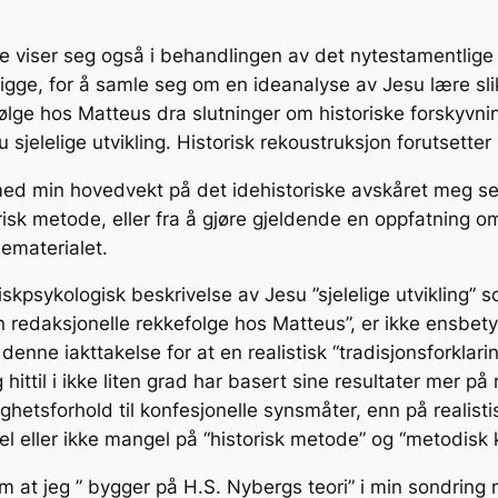
de viser seg også i behandlingen av det nytestamentlige
l ligge, for å samle seg om en ideanalyse av Jesu lære sl
lge hos Matteus dra slutninger om historiske forskyvnin
sjelelige utvikling. Historisk rekoustruksjon forutsetter m
 med min hovedvekt på det idehistoriske avskåret meg se
risk metode, eller fra å gjøre gjeldende en oppfatning om
ematerialet.
risk­psykologisk beskrivelse av Jesu ”sjelelige utvikling”
en redaksjonelle rekkefolge hos Matteus”, er ikke ensbe
enne iakttakelse for at en realistisk “tradisjonsforklaring”
g hittil i ikke liten grad har basert sine resultater mer
ghetsforhold til konfesjonelle synsmåter, enn på realisti
l eller ikke mangel på “historisk metode” og “metodisk ki
m at jeg ” bygger på H.S. Nybergs teori” i min sondring