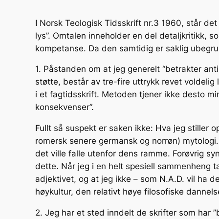
I Norsk Teologisk Tidsskrift nr.3 1960, står d
lys”. Omtalen inneholder en del detaljkritikk, 
kompetanse. Da den samtidig er saklig ubegrunn
1. Påstanden om at jeg generelt “betrakter an
støtte, består av tre-fire uttrykk revet voldeli
i et fagtidsskrift. Metoden tjener ikke desto 
konsekvenser”.
Fullt så suspekt er saken ikke: Hva jeg stille
romersk senere germansk og norrøn) mytologi. N
det ville falle utenfor dens ramme. Forøvrig sy
dette. Når jeg i en helt spesiell sammenheng ta
adjektivet, og at jeg ikke – som N.A.D. vil ha d
høykultur, den relativt høye filosofiske dannel
2. Jeg har et sted inndelt de skrifter som har ”