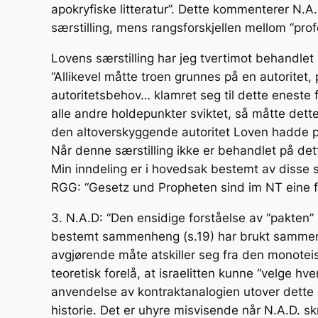
apokryfiske litteratur”. Dette kommenterer N.A.
særstilling, mens rangsforskjellen mellom “prof
Lovens særstilling har jeg tvertimot behandlet i h
“Allikevel måtte troen grunnes på en autoritet,
autoritetsbehov… klamret seg til dette eneste
alle andre holdepunkter sviktet, så måtte de
den altoverskyggende autoritet Loven hadde på
Når denne særstilling ikke er behandlet på dett
Min inndeling er i hovedsak bestemt av disse s
RGG: “Gesetz und Propheten sind im NT eine fer
3. N.A.D: “Den ensidige forståelse av “pakten
bestemt sammenheng (s.19) har brukt sammenl
avgjørende måte atskiller seg fra den monoteist
teoretisk forelå, at israelitten kunne “velge hve
anvendelse av kontraktanalogien utover dette gj
historie. Det er uhyre misvisende når N.A.D. 