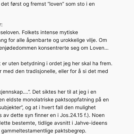
 det først og fremst ”loven” som sto i en
r:
oseloven. Folkets intense mytiske
g for alle åpenbarte og urokkelige vilje. Om
 i senjødedommen konsentrerte seg om Loven…
 er uten betydning i ordet jeg her skal ha frem.
med den tradisjonelle, eller for å si det med
nskap….”. Det siktes her til at jeg i en
n eldste monolatriske paktsoppfatning på en
bjekter”, og at i hvert fall den mulighet
s av dette syn finner en i Jos.24.15 f.). Noen
ette bestemte, tidlige avsnitt i Jahve-ideens
det gammeltestamentlige paktsbegrep.