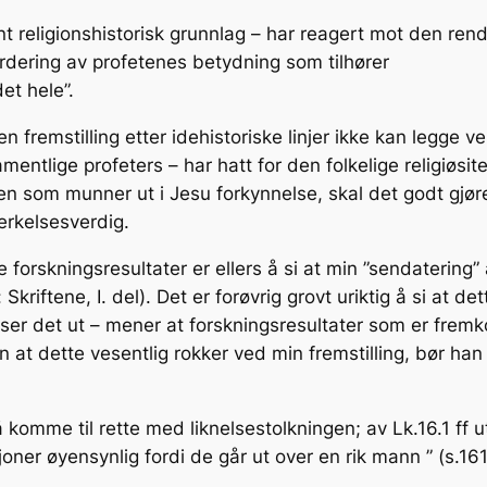
ent religionshistorisk grunnlag – har reagert mot den ren
dering av profetenes betydning som tilhører
det hele”.
en fremstilling etter idehistoriske linjer ikke kan legge 
lige profeters – har hatt for den folkelige religiøsitet
ingen som munner ut i Jesu forkynnelse, skal det godt gjø
rkelsesverdig.
 forskningsresultater er ellers å si at min ”sendatering”
iftene, I. del). Det er forøvrig grovt uriktig å si at dett
ik ser det ut – mener at forskningsresultater som er frem
n at dette vesentlig rokker ved min fremstilling, bør ha
å komme til rette med liknelsestolkningen; av Lk.16.1 ff u
oner øyensynlig fordi de går ut over en rik mann ” (s.161