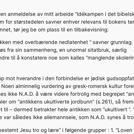
et en anmeldelse av mitt arbeide ”Idékampen i det bibels
som for størstedelen savner enhver relevans til bokens t
et, tør jeg be om plass til en tilbakevisning:
tikken med overbærende nedlatenhet ” savner grunnlag. S
g løs fra sin sammenheng, en unormal sitatbruk, særlig
mindre til å konstatere noe som kalles ”manglende skole
r opp mot hverandre i den forbindelse er jødisk gudsopp
oen alminnelig vurdering av gresk-romersk kultur forekom
nes ikke N.A.D. å være videre fortrolig med begrepet “an
ler om “antikkens ukultiverte jordbunn” (s.261), så frem
et til – dermed betrakter hele antikken som “ukultivert ”.
se var således ikke allemannseie, som N.A.D. synes å tro
bestemt Jesu tro og lære” i følgende grupper : 1. ”Loven 