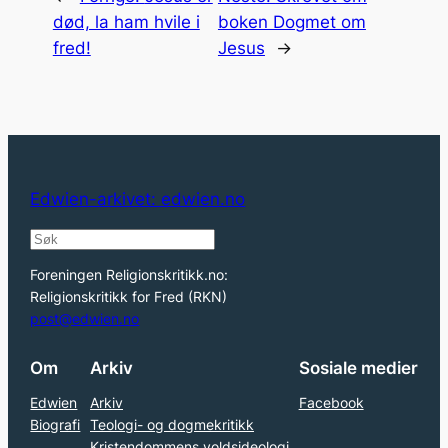
død, la ham hvile i
boken Dogmet om
fred!
Jesus
→
Edwien-arkivet: edwien.no
S
e
Foreningen Religionskritikk.no:
a
Religionskritikk for Fred (RKN)
r
post@edwien.no
c
Om
Arkiv
Sosiale medier
h
Edwien
Arkiv
Facebook
Biografi
Teologi- og dogmekritikk
Kristendommens voldsideologi