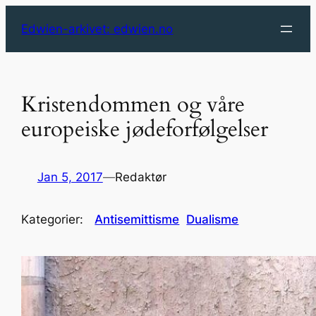
Skip
Edwien-arkivet: edwien.no
to
content
Kristendommen og våre
europeiske jødeforfølgelser
Jan 5, 2017
—
Redaktør
Kategorier:
Antisemittisme
Dualisme