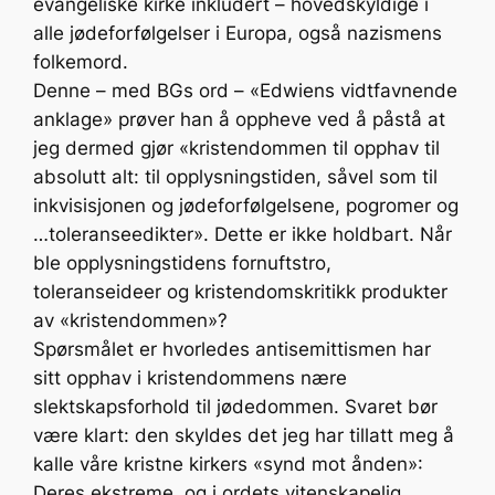
evangeliske kirke inkludert – hovedskyldige i
alle jødeforfølgelser i Europa, også nazismens
folkemord.
Denne – med BGs ord – «Edwiens vidtfavnende
anklage» prøver han å oppheve ved å påstå at
jeg dermed gjør «kristendommen til opphav til
absolutt alt: til opplysningstiden, såvel som til
inkvisisjonen og jødeforfølgelsene, pogromer og
…toleranse­edikter». Dette er ikke holdbart. Når
ble opplysningstidens fornuftstro,
toleranseideer og kristendomskritikk produkter
av «kristendommen»?
Spørsmålet er hvorledes antisemittismen har
sitt opphav i kristendommens nære
slektskapsforhold til jødedommen. Svaret bør
være klart: den skyldes det jeg har tillatt meg å
kalle våre kristne kirkers «synd mot ånden»:
Deres ekstreme, og i ordets vitenskapelig