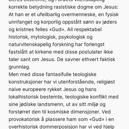
korrekte betydning rasistiske dogme om Jesus:
At han er et ufeilbarlig overmenneske, en fysisk
unnfanget og korporlig oppstått sønn av jøders
og kristnes felles «Gud». All respektabel
historisk, mytologisk, psykologisk og
naturvitenskapelig forskning har forlengst
fastslått at kirkene med disse postulater ikke
taler sant om Jesus. De savner ethvert faktisk
grunnlag.
Men med disse fantasifulle teologiske
konstruksjoner har vi utenforstående, religiøst
naive europeere rykket Jesus og hans
lokalhistorisk bestemte, teologiske konflikt med
sine jødiske landsmenn, ut av sitt miljø og
forstørret den til kosmiske dimensjoner. Ved
provokatorisk å plassere ham som «Gud» i en
overhistorisk dommerposisjon har vi ved hjelp